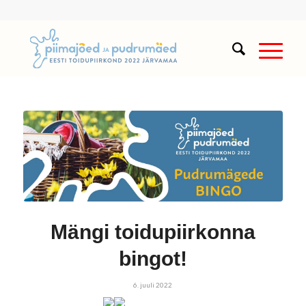
Mängi toidupiirkonna
bingot!
6. juuli 2022