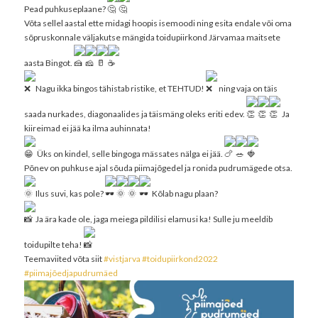
Pead puhkuseplaane?
Võta sellel aastal ette midagi hoopis isemoodi ning esita endale või oma
sõpruskonnale väljakutse mängida toidupiirkond Järvamaa maitsete
aasta Bingot.
Nagu ikka bingos tähistab ristike, et TEHTUD!
ning vaja on täis
saada nurkades, diagonaalides ja täismäng oleks eriti edev.
Ja
kiireimad ei jää ka ilma auhinnata!
Üks on kindel, selle bingoga mässates nälga ei jää.
Põnev on puhkuse ajal sõuda piimajõgedel ja ronida pudrumägede otsa.
Ilus suvi, kas pole?
Kõlab nagu plaan?
Ja ära kade ole, jaga meiega pildilisi elamusi ka! Sulle ju meeldib
toidupilte teha!
Teemaviited võta siit
#vistjarva
#toidupiirkond2022
#piimajõedjapudrumäed