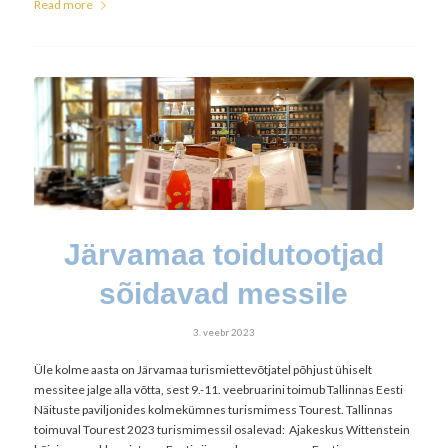
Read more
Järvamaa toidutootjad
sõidavad messile
3. veebr 2023
Üle kolme aasta on Järvamaa turismiettevõtjatel põhjust ühiselt
messitee jalge alla võtta, sest 9.-11. veebruarini toimub Tallinnas Eesti
Näituste paviljonides kolmekümnes turismimess Tourest. Tallinnas
toimuval Tourest 2023 turismimessil osalevad: Ajakeskus Wittenstein