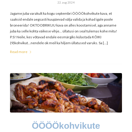
22. aug 2024
Jagame juba varakult ka kogu septembri ÖÖÖÖkohvikute kava, et
saaksid endale aegsasti kuupäevad välja valida ja kohad igale poole
broneerida! OKTOOBRIKUU kava on alles koostamisel, aga anname
juba ka selle kohta väikese vihje… üllatusi on seal tulemas kohe mitu!
P.S! Neile, kes võtavad endale eesmärgiks külastada KÕIKI
(9)kohvikut…nendele ok meil ka hiljem üllatused varuks. Sa […]
Read more
ÖÖÖÖkohvikute