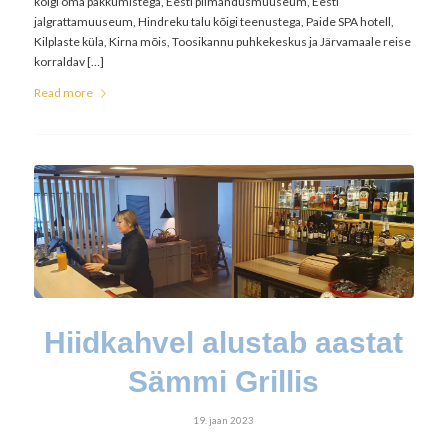
kõigi oma pakkumistega, Eesti piimandusmuuseum, Eesti
jalgrattamuuseum, Hindreku talu kõigi teenustega, Paide SPA hotell,
Kilplaste küla, Kirna mõis, Toosikannu puhkekeskus ja Järvamaale reise
korraldav […]
Read more
Hiidkahvel alustab aastat
Sämmi Grillis
19. jaan 2023