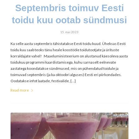
Septembris toimuv Eesti
toidu kuu ootab sündmusi
15. mai 2023
Ka selle aasta septembris tähistatakse Eesti toidu kuud. Üheksas Eesti
toidu kuu saab teoks tänu heale koostööle toidutootjate ja ürituste
korraldajate vahel! Maaeluministeerium on alustanud käesoleva aasta
toidukuu programmi kaardistamisega, kuhu sarnaselt eelnevate
aastatega koondatakse sündmused, mis on pühendatud toidule ja
toimuvad septembris (ja ka oktoobri alguses) Eesti eri piirkondades.
Oodatakse infot laatade, festivalide, […]
Read more