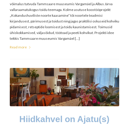
võimalus tutvuda Tammsaare muuseumis Vargamäel ja Albus Järva
vallaraamatukogus toidu teemaga. Kolme asutuse koostööprojekt
„Kokandushuviliste noorte kaasamine“ tõi noortele teadmisi
kirjandusest, pärimusest ja toidust ning jagas praktilisi oskuseid kohviku
pidamisest, retseptide loomisest ja toidu kaunistamisest. Toimusid
ühiskokkamised, väljasõidud, töötoad ja peeti kohvikut. Projekti idee
tekkis Tammsaare muuseumis Vargamäel […]
Read more
Hiidkahvel on Ajatu(s)