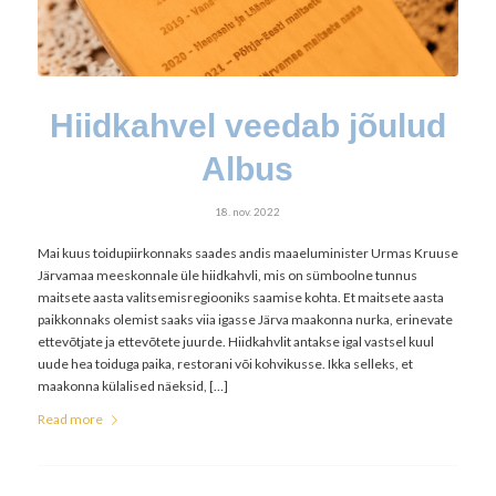
Hiidkahvel veedab jõulud
Albus
18. nov. 2022
Mai kuus toidupiirkonnaks saades andis maaeluminister Urmas Kruuse
Järvamaa meeskonnale üle hiidkahvli, mis on sümboolne tunnus
maitsete aasta valitsemisregiooniks saamise kohta. Et maitsete aasta
paikkonnaks olemist saaks viia igasse Järva maakonna nurka, erinevate
ettevõtjate ja ettevõtete juurde. Hiidkahvlit antakse igal vastsel kuul
uude hea toiduga paika, restorani või kohvikusse. Ikka selleks, et
maakonna külalised näeksid, […]
Read more