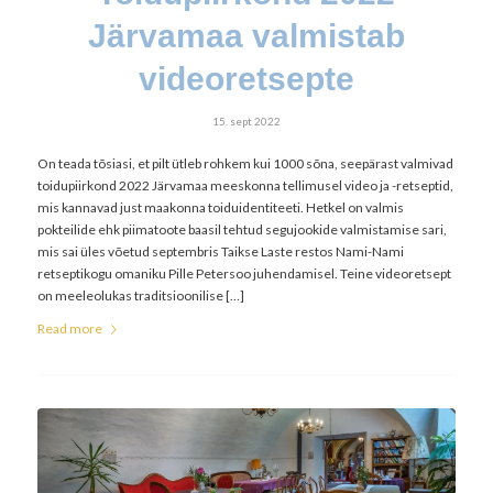
Järvamaa valmistab
videoretsepte
15. sept 2022
On teada tõsiasi, et pilt ütleb rohkem kui 1000 sõna, seepärast valmivad
toidupiirkond 2022 Järvamaa meeskonna tellimusel video ja -retseptid,
mis kannavad just maakonna toiduidentiteeti. Hetkel on valmis
pokteilide ehk piimatoote baasil tehtud segujookide valmistamise sari,
mis sai üles võetud septembris Taikse Laste restos Nami-Nami
retseptikogu omaniku Pille Petersoo juhendamisel. Teine videoretsept
on meeleolukas traditsioonilise […]
Read more