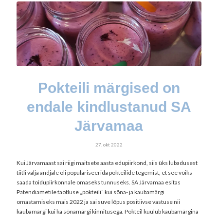
Pokteili märgised on
endale kindlustanud SA
Järvamaa
27. okt 2022
Kui Järvamaast sai riigi maitsete aasta edupiirkond, siis üks lubadusest
tiitli välja andjale oli populariseerida pokteilide tegemist, et see võiks
saada toidupiirkonnale omaseks tunnuseks. SA Järvamaa esitas
Patendiametile taotluse „pokteili“ kui sõna- ja kaubamärgi
omastamiseks mais 2022 ja sai suve lõpus positiivse vastuse nii
kaubamärgi kui ka sõnamärgi kinnitusega. Pokteil kuulub kaubamärgina