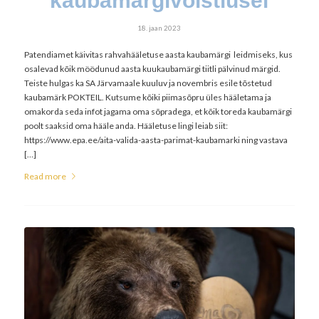
kaubamärgivõistlusel
18. jaan 2023
Patendiamet käivitas rahvahääletuse aasta kaubamärgi leidmiseks, kus
osalevad kõik möödunud aasta kuukaubamärgi tiitli pälvinud märgid.
Teiste hulgas ka SA Järvamaale kuuluv ja novembris esile tõstetud
kaubamärk POKTEIL. Kutsume kõiki piimasõpru üles hääletama ja
omakorda seda infot jagama oma sõpradega, et kõik toreda kaubamärgi
poolt saaksid oma hääle anda. Hääletuse lingi leiab siit:
https://www.epa.ee/aita-valida-aasta-parimat-kaubamarki ning vastava
[…]
Read more