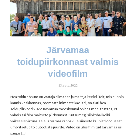
Järvamaa
toidupiirkonnast valmis
videofilm
13. dets. 2022
Hea toidu sõnum on vaataja silmades ja maitsja keelel. Toit, mis sünnib
kaunis keskkonnas, rõõmsate inimeste käe läbi, on alati hea.
Toidupiirkond 2022 Järvamaa meeskonnal on hea meel teatada, et
valmis sai film maitsete piirkonnast. Kutsumegi siinkohal kõiki
väikesele virtuaalsele Järvamaa rännakule siinsete kaunist loodusest
ümbritsetud toidutootjate juurde. Video on üles filmitud Järvamaa eri
paigus […]