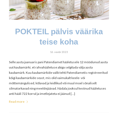
POKTEIL pälvis väärika
teise koha
16. veebr 2023
Selle aasta jaanuaris pani Patendiamet hääletusele 12 möödunud aasta
uut kaubamärki, et rahvahääletuse abiga selgitada välja aasta
kaubamärk. Kuu kaubamärkide valik tehti Patendiametis registreeritud
kõigi kaubamärkide seast, mis olid vaimukalt keele- või
mõttemängulised, kõlavad ja leidlikud või muul moel sõnaliselt
silmatorkavad ning meeldejäävad. Nädala jooksul kestnud hääletuses
anti hääli 722 korral ja imetlejateta ei jäänud […]
Read more