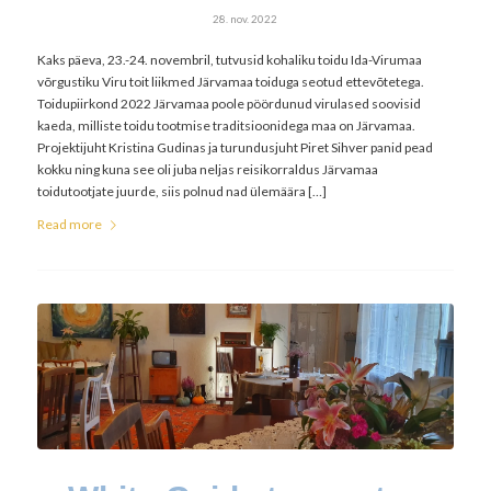
28. nov. 2022
Kaks päeva, 23.-24. novembril, tutvusid kohaliku toidu Ida-Virumaa
võrgustiku Viru toit liikmed Järvamaa toiduga seotud ettevõtetega.
Toidupiirkond 2022 Järvamaa poole pöördunud virulased soovisid
kaeda, milliste toidu tootmise traditsioonidega maa on Järvamaa.
Projektijuht Kristina Gudinas ja turundusjuht Piret Sihver panid pead
kokku ning kuna see oli juba neljas reisikorraldus Järvamaa
toidutootjate juurde, siis polnud nad ülemäära […]
Read more