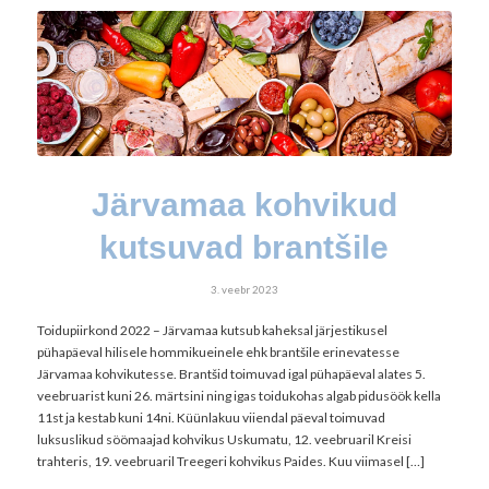
Järvamaa kohvikud
kutsuvad brantšile
3. veebr 2023
Toidupiirkond 2022 – Järvamaa kutsub kaheksal järjestikusel
pühapäeval hilisele hommikueinele ehk brantšile erinevatesse
Järvamaa kohvikutesse. Brantšid toimuvad igal pühapäeval alates 5.
veebruarist kuni 26. märtsini ning igas toidukohas algab pidusöök kella
11st ja kestab kuni 14ni. Küünlakuu viiendal päeval toimuvad
luksuslikud söömaajad kohvikus Uskumatu, 12. veebruaril Kreisi
trahteris, 19. veebruaril Treegeri kohvikus Paides. Kuu viimasel […]