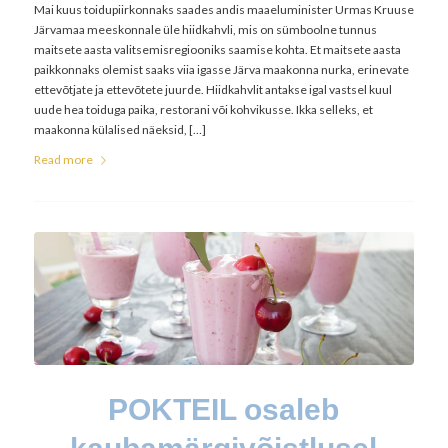
Mai kuus toidupiirkonnaks saades andis maaeluminister Urmas Kruuse
Järvamaa meeskonnale üle hiidkahvli, mis on sümboolne tunnus
maitsete aasta valitsemisregiooniks saamise kohta. Et maitsete aasta
paikkonnaks olemist saaks viia igasse Järva maakonna nurka, erinevate
ettevõtjate ja ettevõtete juurde. Hiidkahvlit antakse igal vastsel kuul
uude hea toiduga paika, restorani või kohvikusse. Ikka selleks, et
maakonna külalised näeksid, […]
Read more
POKTEIL osaleb