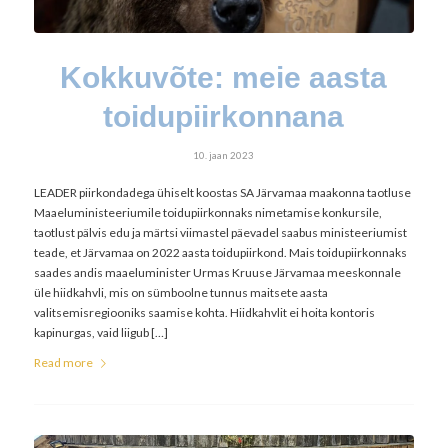
Kokkuvõte: meie aasta
toidupiirkonnana
10. jaan 2023
LEADER piirkondadega ühiselt koostas SA Järvamaa maakonna taotluse
Maaeluministeeriumile toidupiirkonnaks nimetamise konkursile,
taotlust pälvis edu ja märtsi viimastel päevadel saabus ministeeriumist
teade, et Järvamaa on 2022 aasta toidupiirkond. Mais toidupiirkonnaks
saades andis maaeluminister Urmas Kruuse Järvamaa meeskonnale
üle hiidkahvli, mis on sümboolne tunnus maitsete aasta
valitsemisregiooniks saamise kohta. Hiidkahvlit ei hoita kontoris
kapinurgas, vaid liigub […]
Read more