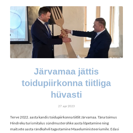
Järvamaa jättis
toidupiirkonna tiitliga
hüvasti
27. apr 2023
Terve 2022. aasta kandis toidupiirkonna tiitlit Järvamaa. Täna toimus
Hindreku turismitalus sündmusterohke aasta lõpetamine ning
maitsete aasta rändkahvli tagastamine Maaeluministeeriumile. Edasi