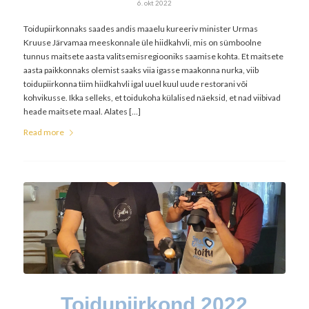
6. okt 2022
Toidupiirkonnaks saades andis maaelu kureeriv minister Urmas
Kruuse Järvamaa meeskonnale üle hiidkahvli, mis on sümboolne
tunnus maitsete aasta valitsemisregiooniks saamise kohta. Et maitsete
aasta paikkonnaks olemist saaks viia igasse maakonna nurka, viib
toidupiirkonna tiim hiidkahvli igal uuel kuul uude restorani või
kohvikusse. Ikka selleks, et toidukoha külalised näeksid, et nad viibivad
heade maitsete maal. Alates […]
Read more
Toidupiirkond 2022