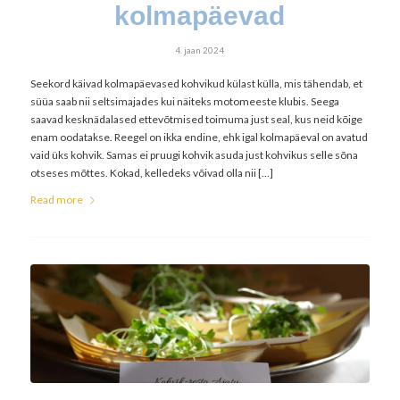
kolmapäevad
4. jaan 2024
Seekord käivad kolmapäevased kohvikud külast külla, mis tähendab, et
süüa saab nii seltsimajades kui näiteks motomeeste klubis. Seega
saavad kesknädalased ettevõtmised toimuma just seal, kus neid kõige
enam oodatakse. Reegel on ikka endine, ehk igal kolmapäeval on avatud
vaid üks kohvik. Samas ei pruugi kohvik asuda just kohvikus selle sõna
otseses mõttes. Kokad, kelledeks võivad olla nii […]
Read more