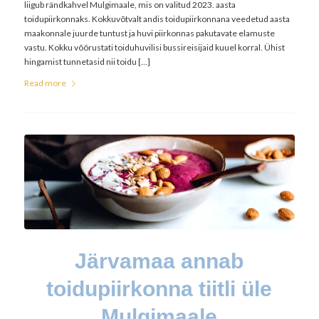
liigub rändkahvel Mulgimaale, mis on valitud 2023. aasta
toidupiirkonnaks. Kokkuvõtvalt andis toidupiirkonnana veedetud aasta
maakonnale juurde tuntust ja huvi piirkonnas pakutavate elamuste
vastu. Kokku võõrustati toiduhuvilisi bussireisijaid kuuel korral. Ühist
hingamist tunnetasid nii toidu […]
Read more
Järvamaa annab
toidupiirkonna tiitli üle
Mulgimaale