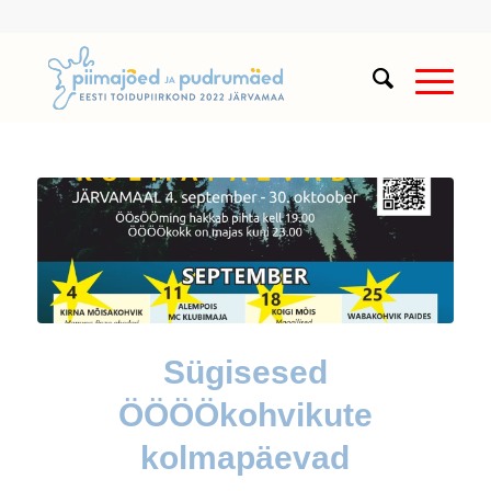
Sügisesed
ÖÖÖÖkohvikute
kolmapäevad