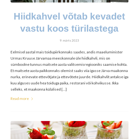
Hiidkahvel võtab kevadet
vastu koos türilastega
9. märts 2023
Eelmisel aastal mais toidupiirkonnaks saades, andis maaeluminister
Urmas Kruuse Järvamaa meeskonnale üle hiidkahvli, mis on
sümboolne tunnus maitsete aasta valitsemisregiooniks saamise kohta.
Et maitsete aasta paikkonnaks olemist saaks viia igasse Järva maakonna
nurka, erinevate ettevõtjate ja ettevõtete juurde. Hiidkahvlit antakse iga
kuu alguses uude hea toiduga paika, restorani või kohvikusse. Ikka
selleks, et maakonna külalised […]
Read more