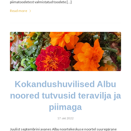
piimatoodetest valmistatud toodete […]
Read more
Kokandushuvilised Albu
noored tutvusid teravilja ja
piimaga
17. okt 2022
Juulist septembrini avanes Albu noortekeskuse noortel suurepärane