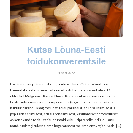
Kutse Lõuna-Eesti
toidukonverentsile
4. sept 2022
Hea toidutootja, toidupakkuja, toiduasjaline! Ootame Sind juba
kuuendat korda toimuvale Lõuna-Eesti Toidukonverentsile – 11.
oktoobril Mulgimaal, Karksi-Nuias. Konverentsi teemaks on: Lõune-
Eesti mokka müüdä kultuuriperändus (tõlge: Lõuna-Eesti maitsev
kultuuripärand). Räägime Eesti toidupärandist, selle säilitamisest ja
populariseerimisest, edasi arendamisest, kasutamisest ettevõtluses.
Avaettekande teeb Eesti tuntumaid kultuuripärandi tundjaid – Anu
Raud. Mõistagi tulevad oma kogemustest rääkima ettevõtjad. Seda, […]