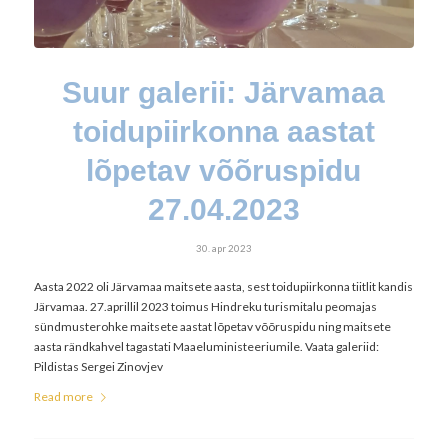
Suur galerii: Järvamaa
toidupiirkonna aastat
lõpetav võõruspidu
27.04.2023
30. apr 2023
Aasta 2022 oli Järvamaa maitsete aasta, sest toidupiirkonna tiitlit kandis
Järvamaa. 27.aprillil 2023 toimus Hindreku turismitalu peomajas
sündmusterohke maitsete aastat lõpetav võõruspidu ning maitsete
aasta rändkahvel tagastati Maaeluministeeriumile. Vaata galeriid:
Pildistas Sergei Zinovjev
Read more