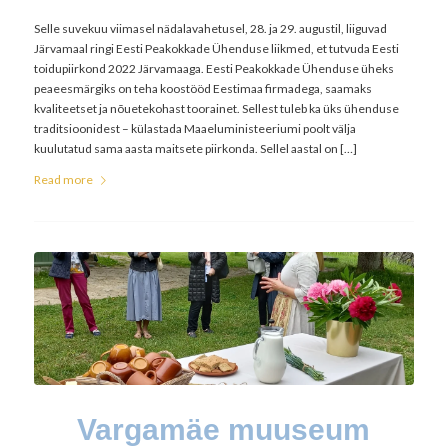
Selle suvekuu viimasel nädalavahetusel, 28. ja 29. augustil, liiguvad
Järvamaal ringi Eesti Peakokkade Ühenduse liikmed, et tutvuda Eesti
toidupiirkond 2022 Järvamaaga. Eesti Peakokkade Ühenduse üheks
peaeesmärgiks on teha koostööd Eestimaa firmadega, saamaks
kvaliteetset ja nõuetekohast toorainet. Sellest tuleb ka üks ühenduse
traditsioonidest – külastada Maaeluministeeriumi poolt välja
kuulutatud sama aasta maitsete piirkonda. Sellel aastal on […]
Read more
Vargamäe muuseum