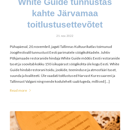
White Guide tunnustas
kahte Järvamaa
toitlustusettevõtet
21. nov. 2022
Pühapäeval, 20.novembril, jagati Tallinnas Kultuurikatlas toimunud
Joogifestivalil tunnustust Eesti parimatele söögikohtadele. Juhtiv
Põhjamaade restoranide hindaja White Guide mõõtis Eesti restoranide
taset ja soovitab kokku 150 isikupärast söögikohta üle kogu Eesti. White
Guide hindab restorani toidu, jookide, teeninduse ja atmosfääri taset,
suunda ja kvaliteeti. Üle vaadati toitlustused Narvast Kuressaareni ja
Tallinnast Valgani ning nende kodulehelt saab lugeda, millised […]
Read more