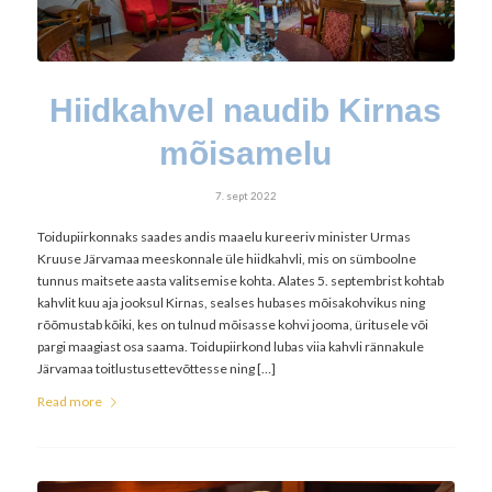
Hiidkahvel naudib Kirnas
mõisamelu
7. sept 2022
Toidupiirkonnaks saades andis maaelu kureeriv minister Urmas
Kruuse Järvamaa meeskonnale üle hiidkahvli, mis on sümboolne
tunnus maitsete aasta valitsemise kohta. Alates 5. septembrist kohtab
kahvlit kuu aja jooksul Kirnas, sealses hubases mõisakohvikus ning
rõõmustab kõiki, kes on tulnud mõisasse kohvi jooma, üritusele või
pargi maagiast osa saama. Toidupiirkond lubas viia kahvli rännakule
Järvamaa toitlustusettevõttesse ning […]
Read more