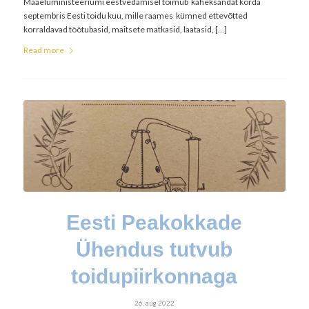
Maaeluministeeriumi eestvedamisel toimub kaheksandat korda
septembris Eesti toidu kuu, mille raames kümned ettevõtted
korraldavad töötubasid, maitsete matkasid, laatasid, […]
Read more
Eesti Peakokkade
Ühendus tutvub
toidupiirkonnaga
26. aug 2022