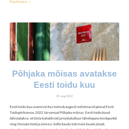
Read more
Põhjaka mõisas avatakse
Eesti toidu kuu
30. aug 2022
Eesti toidu kuu avamisüritus toimub augusti eelviimasel päeval Eesti
Toidupiirkonnas 2022 Järvamaal Põhjaka mõisas. Eesti toidu kuud
tähistatakse, et tõsta kohalik toit ja toidukultuur tähelepanu keskpunkti
ning hinnata tööd ja inimesi, kelle kaudu toit meie lauale jõuab.