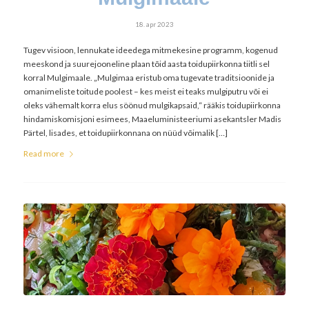
18. apr 2023
Tugev visioon, lennukate ideedega mitmekesine programm, kogenud
meeskond ja suurejooneline plaan tõid aasta toidupiirkonna tiitli sel
korral Mulgimaale. „Mulgimaa eristub oma tugevate traditsioonide ja
omanimeliste toitude poolest – kes meist ei teaks mulgiputru või ei
oleks vähemalt korra elus söönud mulgikapsaid,“ rääkis toidupiirkonna
hindamiskomisjoni esimees, Maaeluministeeriumi asekantsler Madis
Pärtel, lisades, et toidupiirkonnana on nüüd võimalik […]
Read more