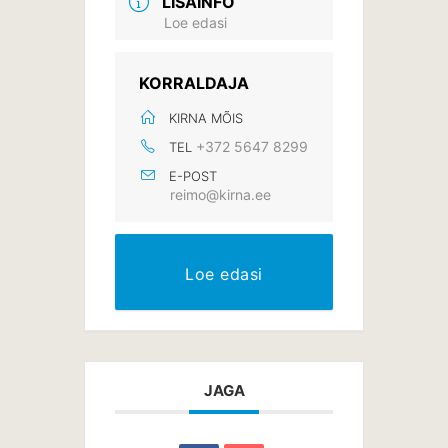
LISAINFO
Loe edasi
KORRALDAJA
KIRNA MÕIS
+372 5647 8299‬
TEL
E-POST
reimo@kirna.ee
Loe edasi
JAGA