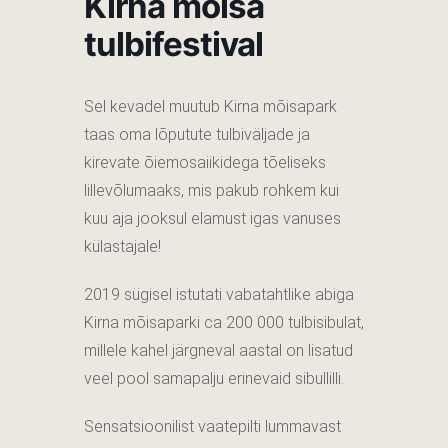
Kirna mõisa
tulbifestival
Sel kevadel muutub Kirna mõisapark
taas oma lõputute tulbiväljade ja
kirevate õiemosaiikidega tõeliseks
lillevõlumaaks, mis pakub rohkem kui
kuu aja jooksul elamust igas vanuses
külastajale!
2019 sügisel istutati vabatahtlike abiga
Kirna mõisaparki ca 200 000 tulbisibulat,
millele kahel järgneval aastal on lisatud
veel pool samapalju erinevaid sibullilli.
Sensatsioonilist vaatepilti lummavast