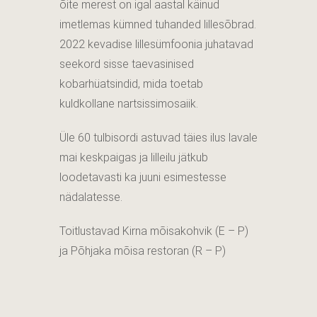
õite merest on igal aastal käinud
imetlemas kümned tuhanded lillesõbrad.
2022 kevadise lillesümfoonia juhatavad
seekord sisse taevasinised
kobarhüatsindid, mida toetab
kuldkollane nartsissimosaiik.
Üle 60 tulbisordi astuvad täies ilus lavale
mai keskpaigas ja lilleilu jätkub
loodetavasti ka juuni esimestesse
nädalatesse.
Toitlustavad Kirna mõisakohvik (E – P)
ja Põhjaka mõisa restoran (R – P)