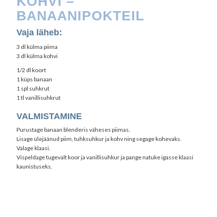
KOHVI –
BANAANIPOKTEIL
Vaja läheb:
3 dl külma piima
3 dl külma kohvi
1/2 dl koort
1 küps banaan
1 spl suhkrut
1 tl vanillisuhkrut
VALMISTAMINE
Purustage banaan blenderis väheses piimas.
Lisage ülejäänud piim, tuhksuhkur ja kohv ning segage kohevaks.
Valage klaasi.
Vispeldage tugevalt koor ja vanillisuhkur ja pange natuke igasse klaasi
kaunistuseks.