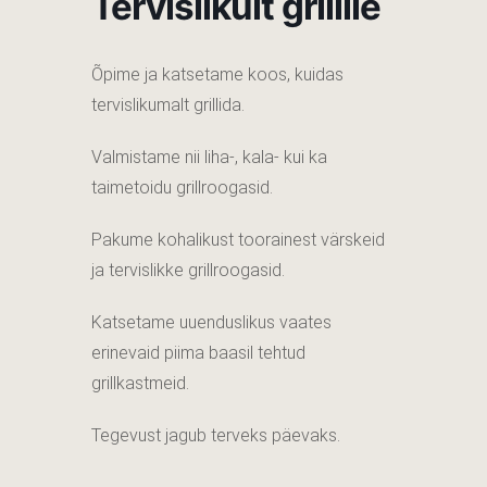
Tervislikult grillile
Õpime ja katsetame koos, kuidas
tervislikumalt grillida.
Valmistame nii liha-, kala- kui ka
taimetoidu grillroogasid.
Pakume kohalikust toorainest värskeid
ja tervislikke grillroogasid.
Katsetame uuenduslikus vaates
erinevaid piima baasil tehtud
grillkastmeid.
Tegevust jagub terveks päevaks.