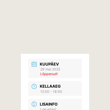
KUUPÄEV
29 mai 2022
Lõppenud!
KELLAAEG
12:00 - 18:00
LISAINFO
Loe edasi